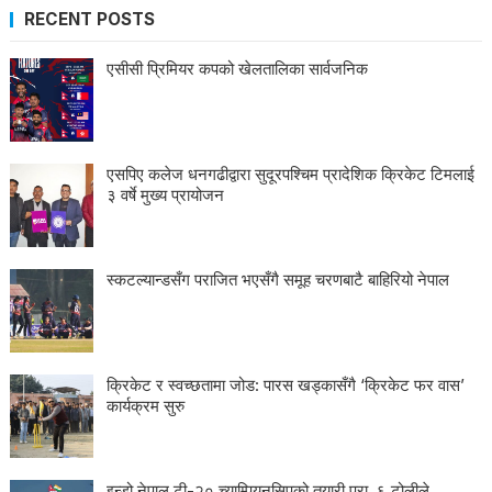
RECENT POSTS
एसीसी प्रिमियर कपको खेलतालिका सार्वजनिक
एसपिए कलेज धनगढीद्वारा सुदूरपश्चिम प्रादेशिक क्रिकेट टिमलाई
३ वर्षे मुख्य प्रायोजन
स्कटल्यान्डसँग पराजित भएसँगै समूह चरणबाटै बाहिरियो नेपाल
क्रिकेट र स्वच्छतामा जोड: पारस खड्कासँगै ‘क्रिकेट फर वास’
कार्यक्रम सुरु
इन्डो नेपाल टी-२० च्याम्पियनसिपको तयारी पूरा, ६ टोलीले