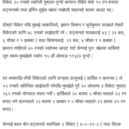
विकेट २० रनको स्कोरमै गुमाउन पुग्यो कप्तान रोहित शर्मा १५ रन बनाएर
वाट्सनको तथा इर्भिन लुईस खाता नखोल्दै चाहरको बलमा आउट भए।
दोश्रो विकेट पछि मुम्बई सम्हालियो, इशान किशन र सुर्यकुमार यादबले तेश्रो
विकेटको लागि ७८ रनको साझेदारी गरे। वाट्सनले यादबलाई ४३ ( २९ बल,
६ चौका र १ छक्का ) तथा किशनलाई २९ बल, ४ चौका र १ छक्का )
इमरान ताहिरले ४० रनको स्कोरमा आउट गर्दा चेन्नाई पुनः खेलमा फर्कियो
जुन समय मुम्बईको स्कोर १५ औं ओभरअ ११३/४ पुग्यो।
तर त्यसपछि पाँचौ विकेटको लागि पान्ड्या दाजुभाई ( हार्दिक र क्रुनल ) ले
५२ रनको अविजित साझेदारी गरेपछि मुम्बईले पुरै २० ओभरमा ४ विकेट गुमाएर
१६५ रनको योगफल तयार गर्यो। हार्दिकले २० बलमा २ चौका मदतले २२ रन
बनाए भने क्रुनलले २२ बलमा २ छक्का र ५ चौका मदतले २२ बलमा ४१ रन
बनाए।
चेन्नाई बलर शेन वाट्सनले सर्वाधिक २ विकेट ( ४-०-२९-२ ) तथा दिपक