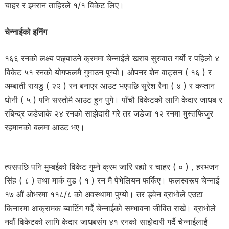
चाहर र इमरान ताहिरले १/१ विकेट लिए।
चेन्नाईको इनिंग
१६६ रनको लक्ष्य पछ्याउने क्रममा चेन्नाईले खराब सुरुवात गर्यो र पहिलो ४
विकेट ५१ रनको योगफलमै गुमाउन पुग्यो। ओपनर शेन वाट्सन ( १६ ) र
अम्बाती रायडु ( २२ ) रन बनाएर आउट भएपछि सुरेश रैना ( ४ ) र कप्तान
धोनी ( ५ ) पनि सस्तोमै आउट हुन पुगे। पाँचौ विकेटको लागि केदार जाधब र
रबिन्द्र जडेजाके २४ रनको साझेदारी गरे तर जडेजा १२ रनमा मुस्तफिजुर
रहमानको बलमा आउट भए।
त्यसपछि पनि मुम्बईको विकेट गुम्ने क्रम जारि रह्यो र चाहर ( ० ) , हरभजन
सिंह ( ८ ) तथा मार्क वुड ( १ ) रन मै पेभेलियन फर्किए। फलस्वरूप चेन्नाई
१७ औं ओभरमा ११८/८ को अवस्थामा पुग्यो। तर ड्वेन ब्राभोले एउटा
किनारमा आक्रामक ब्याटिंग गर्दै चेन्नाईको सम्भावना जीवित राखे। ब्राभोले
नवौं विकेटको लागि केदार जाधबसंग ४१ रनको साझेदारी गर्दै चेन्नाईलाई