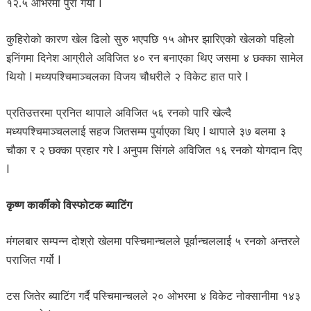
१२.५ ओभरमा पुरा गर्यो l
कुहिरोको कारण खेल ढिलो सुरु भएपछि १५ ओभर झारिएको खेलको पहिलो
इनिंगमा दिनेश आग्रीले अविजित ४० रन बनाएका थिए जसमा ४ छक्का सामेल
थियो l मध्यपश्चिमाञ्चलका विजय चौधरीले २ विकेट हात पारे l
प्रतिउत्तरमा प्रनित थापाले अविजित ५६ रनको पारि खेल्दै
मध्यपश्चिमाञ्चललाई सहज जितसम्म पुर्याएका थिए l थापाले ३७ बलमा ३
चौका र २ छक्का प्रहार गरे l अनुपम सिंगले अविजित १६ रनको योगदान दिए
l
कृष्ण कार्कीको विस्फोटक ब्याटिंग
मंगलबार सम्पन्न दोश्रो खेलमा पस्चिमान्चलले पूर्वान्चललाई ५ रनको अन्तरले
पराजित गर्यो l
टस जितेर ब्याटिंग गर्दै पस्चिमान्चलले २० ओभरमा ४ विकेट नोक्सानीमा १४३