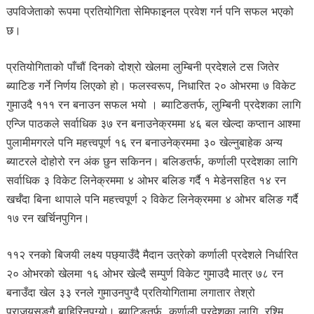
उपविजेताको रूपमा प्रतियोगिता सेमिफाइनल प्रवेश गर्न पनि सफल भएको
छ।
प्रतियोगिताको पाँचौं दिनको दोश्रो खेलमा लुम्बिनी प्रदेशले टस जितेर
ब्याटिङ गर्ने निर्णय लिएको हो। फलस्वरूप, निधारित २० ओभरमा ७ विकेट
गुमाउदै १११ रन बनाउन सफल भयो । ब्याटिङतर्फ, लुम्बिनी प्रदेशका लागि
एन्जि पाठकले सर्वाधिक ३७ रन बनाउनेक्रममा ४६ बल खेल्दा कप्तान आश्मा
पुलामीमगरले पनि महत्त्वपूर्ण १६ रन बनाउनेक्रममा ३० खेल्नुबाहेक अन्य
ब्याटरले दोहोरो रन अंक छुन सकिनन। बलिङतर्फ, कर्णाली प्रदेशका लागि
सर्वाधिक ३ विकेट लिनेक्रममा ४ ओभर बलिङ गर्दै १ मेडेनसहित १४ रन
खर्चँदा बिना थापाले पनि महत्त्वपूर्ण २ विकेट लिनेक्रममा ४ ओभर बलिङ गर्दै
१७ रन खर्चिनपुगिन।
११२ रनको बिजयी लक्ष्य पछ्याउँदै मैदान उत्रेको कर्णाली प्रदेशले निर्धारित
२० ओभरको खेलमा १६ ओभर खेल्दै सम्पुर्ण विकेट गुमाउदै मात्र ७८ रन
बनाउँदा खेल ३३ रनले गुमाउनपुग्दै प्रतियोगितामा लगातार तेश्रो
पराजयसङ्गै बाहिरिनपुग्यो। ब्याटिङतर्फ, कर्णाली प्रदेशका लागि रश्मि