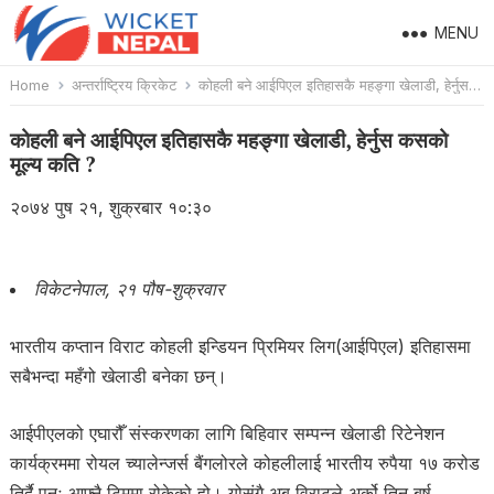
MENU
Home
अन्तर्राष्ट्रिय क्रिकेट
कोहली बने आईपिएल इतिहासकै महङ्गा खेलाडी, हेर्नुस कसको मूल्य कति ?
कोहली बने आईपिएल इतिहासकै महङ्गा खेलाडी, हेर्नुस कसको
मूल्य कति ?
२०७४ पुष २१, शुक्रबार १०:३०
विकेटनेपाल, २१ पौष-शुक्रवार
भारतीय कप्तान विराट कोहली इन्डियन प्रिमियर लिग(आईपिएल) इतिहासमा
सबैभन्दा महँगो खेलाडी बनेका छन्।
आईपीएलको एघारौँ संस्करणका लागि बिहिवार सम्पन्न खेलाडी रिटेनेशन
कार्यक्रममा रोयल च्यालेन्जर्स बैंगलोरले कोहलीलाई भारतीय रुपैया १७ करोड
तिर्दै पुनः आफ्नै टिममा रोकेको हो। योसंगै अब विराटले अर्को तिन बर्ष