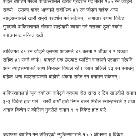
पहिले ब्याटिंग गरेको पाकिस्तानले खराव प्रदर्शन गर्दै मात्र १०५ रन जोड्न
सक्यो। उसका बाबर आजमले सर्वाधिक ४१ रन जोड्न बाहेक अन्य
ब्याट्सम्यानले खासै राम्रो प्रदर्शन गर्न सकेनन्। लगातार रुपमा विकेट
गुमाएको पाकिस्तानले खेलमा साझेदारी कायम गर्न नसक्दा ठुलो स्कोर
बनाउनबाट बन्चित रह्यो।
व्यक्तिगत ४१ रन जोड्ने क्रममा आजमले ४१ बलमा १ चौका र १ छक्का
सहित ४१ रननै जोडे। बाबरले एक छेउबाट ब्याटिंग सम्हाल्ने प्रयास गरेपनि
अन्य ब्याट्सम्यानले साथ निभाउन विफल रहे। हसन अलिले २३ रन बनाउनु
बाहेक अन्य ब्याट्सम्यानले दोहोरो अंकमा समेत रन बनाउन सकेनन्।
पाकिस्तानलाई न्युन स्कोरमा समेट्ने क्रममा सेठ रान्स र टिम साउदीले समान
३-३ विकेट हात पारे। यस्तै बायाँ हाते स्पिन बलर मिचेल स्यान्ट्नरले २ तथा
अनारु किचेन र कोलिन मुन्रोले समान १-१ विकेट हात पारे।
जवाफमा ब्याटिंग गर्न उत्रिएको न्युजिल्याण्डले १५.५ ओभरमा ३ विकेट